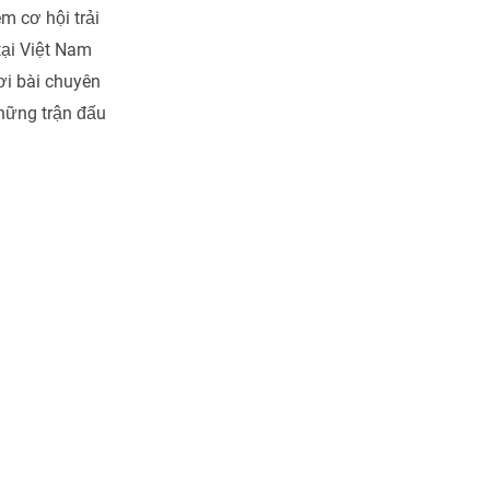
m cơ hội trải
ại Việt Nam
ơi bài chuyên
hững trận đấu