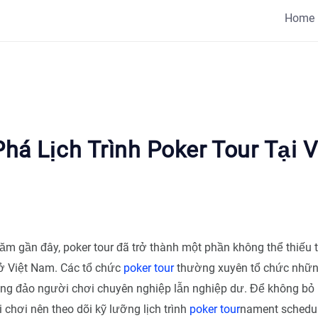
Home
há Lịch Trình Poker Tour Tại V
m gần đây, poker tour đã trở thành một phần không thể thiếu 
ở Việt Nam. Các tổ chức
poker tour
thường xuyên tổ chức nhữn
ông đảo người chơi chuyên nghiệp lẫn nghiệp dư. Để không bỏ l
 chơi nên theo dõi kỹ lưỡng lịch trình
poker tour
nament schedul