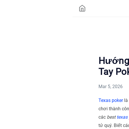
Hướng 
Tay Po
Mar 5, 2026
Texas poker
là 
chơi thành côn
các
best
texas
tứ quý. Biết c