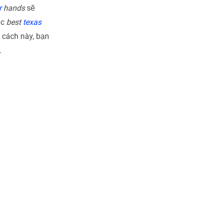
r
hands
sẽ
ác
best
texas
 cách này, bạn
.