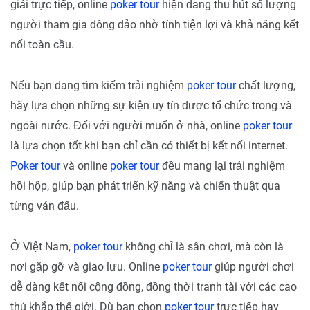
giải trực tiếp, online
poker tour
hiện đang thu hút số lượng
người tham gia đông đảo nhờ tính tiện lợi và khả năng kết
nối toàn cầu.
Nếu bạn đang tìm kiếm trải nghiệm
poker tour
chất lượng,
hãy lựa chọn những sự kiện uy tín được tổ chức trong và
ngoài nước. Đối với người muốn ở nhà, online
poker tour
là lựa chọn tốt khi bạn chỉ cần có thiết bị kết nối internet.
Poker tour
và online
poker tour
đều mang lại trải nghiệm
hồi hộp, giúp bạn phát triển kỹ năng và chiến thuật qua
từng ván đấu.
Ở Việt Nam,
poker tour
không chỉ là sân chơi, mà còn là
nơi gặp gỡ và giao lưu. Online
poker tour
giúp người chơi
dễ dàng kết nối cộng đồng, đồng thời tranh tài với các cao
thủ khắp thế giới. Dù bạn chọn
poker tour
trực tiếp hay