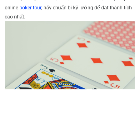
online
poker tour
, hãy chuẩn bị kỹ lưỡng để đạt thành tích
cao nhất.