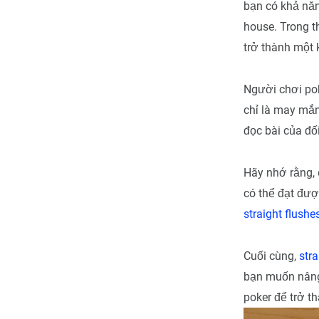
bạn có khả năn
house. Trong t
trở thành một 
Người chơi po
chỉ là may mắ
đọc bài của đối
Hãy nhớ rằng,
có thể đạt đượ
straight flushe
Cuối cùng,
stra
bạn muốn nâng
poker để trở t