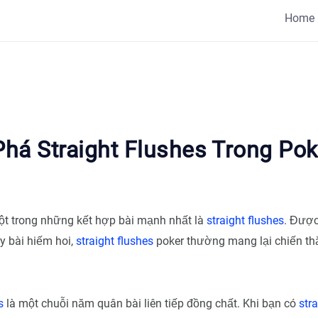
Home
há Straight Flushes Trong Pok
ột trong những kết hợp bài mạnh nhất là
straight flushes
. Được
y bài hiếm hoi,
straight flushes
poker thường mang lại chiến th
s
là một chuỗi năm quân bài liên tiếp đồng chất. Khi bạn có
str