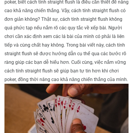
poker, biết cách tính straight flush là điều cần thiết để nâng
cao khả năng chiến thắng. Vậy, cách tính straight flush có
đơn giản không? Thật sự, cách tính straight flush không
quá phức tạp nếu nắm rõ các quy tắc về xếp bài. Người
chơi cần xác định xem các lá bài của mình có phải là liên
tiếp và cùng chất hay không. Trong bài viết này, cách tính
straight flush sẽ được hướng dẫn cụ thể qua các bước rõ
ràng giúp các bạn dễ hiểu hơn. Cuối cùng, việc nắm vững
cách tính straight flush sẽ giúp bạn tự tin hơn khi chơi
poker, đồng thời nâng cao khả năng chiến thắng của mình.