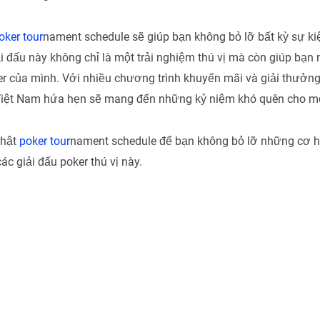
oker tour
nament schedule sẽ giúp bạn không bỏ lỡ bất kỳ sự k
ải đấu này không chỉ là một trải nghiệm thú vị mà còn giúp bạn
r của mình. Với nhiều chương trình khuyến mãi và giải thưởng
Việt Nam hứa hẹn sẽ mang đến những kỷ niệm khó quên cho mỗ
nhật
poker tour
nament schedule để bạn không bỏ lỡ những cơ hộ
ác giải đấu poker thú vị này.