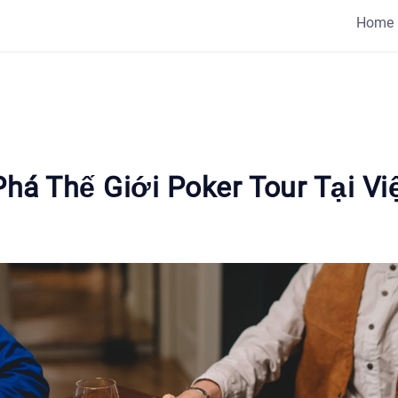
Home
há Thế Giới Poker Tour Tại V