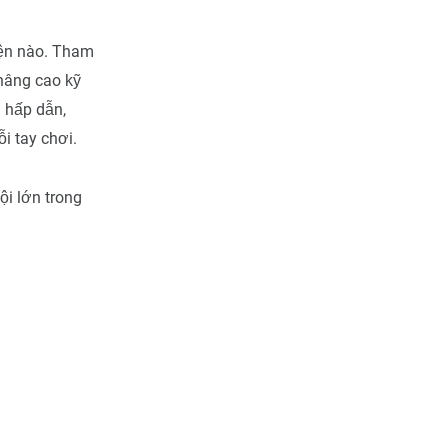
iện nào. Tham
 nâng cao kỹ
 hấp dẫn,
i tay chơi.
i lớn trong