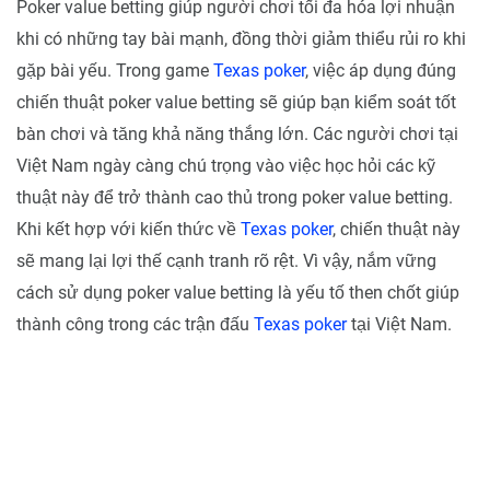
Poker value betting giúp người chơi tối đa hóa lợi nhuận
khi có những tay bài mạnh, đồng thời giảm thiểu rủi ro khi
gặp bài yếu. Trong game
Texas poker
, việc áp dụng đúng
chiến thuật poker value betting sẽ giúp bạn kiểm soát tốt
bàn chơi và tăng khả năng thắng lớn. Các người chơi tại
Việt Nam ngày càng chú trọng vào việc học hỏi các kỹ
thuật này để trở thành cao thủ trong poker value betting.
Khi kết hợp với kiến thức về
Texas poker
, chiến thuật này
sẽ mang lại lợi thế cạnh tranh rõ rệt. Vì vậy, nắm vững
cách sử dụng poker value betting là yếu tố then chốt giúp
thành công trong các trận đấu
Texas poker
tại Việt Nam.