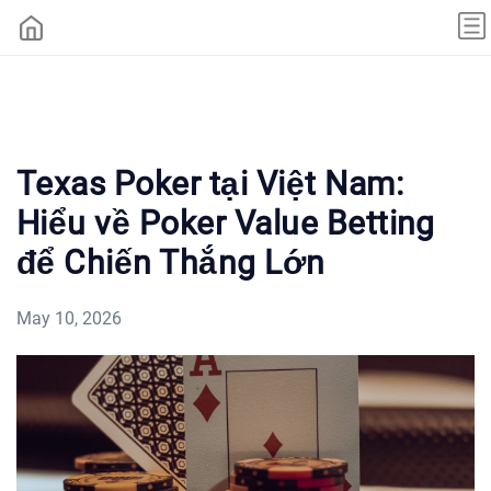
Texas Poker tại Việt Nam:
Hiểu về Poker Value Betting
để Chiến Thắng Lớn
May 10, 2026