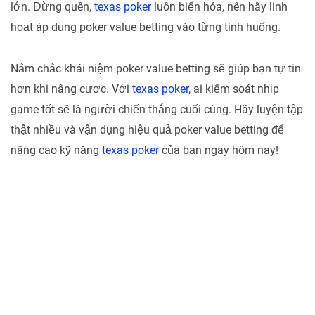
lớn. Đừng quên,
texas poker
luôn biến hóa, nên hãy linh
hoạt áp dụng poker value betting vào từng tình huống.
Nắm chắc khái niệm poker value betting sẽ giúp bạn tự tin
hơn khi nâng cược. Với
texas poker
, ai kiểm soát nhịp
game tốt sẽ là người chiến thắng cuối cùng. Hãy luyện tập
thật nhiều và vận dụng hiệu quả poker value betting để
nâng cao kỹ năng
texas poker
của bạn ngay hôm nay!