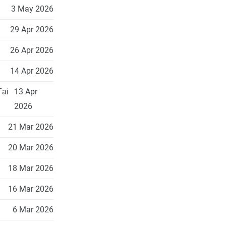
3 May 2026
29 Apr 2026
26 Apr 2026
14 Apr 2026
Tại
13 Apr
2026
21 Mar 2026
20 Mar 2026
18 Mar 2026
16 Mar 2026
6 Mar 2026