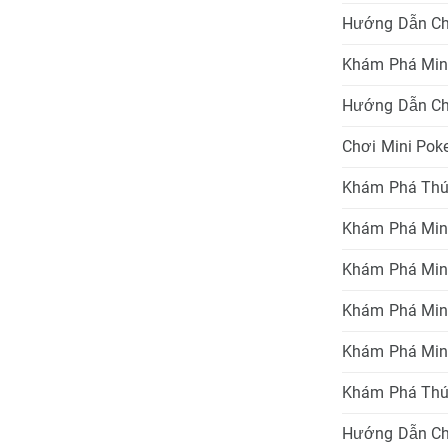
Hướng Dẫn Chơ
Khám Phá Mini
Hướng Dẫn Chơ
Chơi Mini Poke
Khám Phá Thú 
Khám Phá Mini
Khám Phá Mini 
Khám Phá Mini 
Khám Phá Mini 
Khám Phá Thú V
Hướng Dẫn Chơ