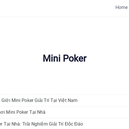
Home
Mini Poker
iới Mini Poker Giải Trí Tại Việt Nam
i Mini Poker Tại Nhà
r Tại Nhà: Trải Nghiệm Giải Trí Độc Đáo