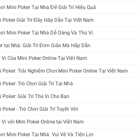
i Mini Poker Tại Nhà Để Giải Trí Hiệu Quả
 Poker Giải Trí Đầy Hấp Dẫn Tại Việt Nam
i Mini Poker Tại Nhà Dễ Dàng Và Thú Vị
r tại Nhà: Giải Trí Đơn Giản Mà Hấp Dẫn
Vị Của Mini Poker Online Tại Việt Nam
 Poker: Trải Nghiệm Chơi Mini Poker Online Tại Việt Nam
Poker: Trò Chơi Giải Trí Tại Nhà
Poker: Giải Trí Thú Vị Cho Bạn
Poker - Trò Chơi Giải Trí Tuyệt Vời
ị với Mini Poker Online tại Việt Nam
i Mini Poker Tại Nhà: Vui Vẻ Và Tiện Lợi